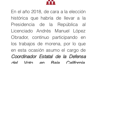
En el año 2018, de cara a la elección
histórica que habría de llevar a la
Presidencia de la República al
Licenciado Andrés Manuel López
Obrador, continuo participando en
los trabajos de morena, por lo que
en esta ocasión asumo el cargo de
Coordinador Estatal de la Defensa
del Voto en Baja California
,
participando en el triunfo del actual
mandatario federal.
En el año 2019 asumo la
titularidad
de la Delegación de la Secretaria de
Relaciones Exteriores en Tijuana
, Baja
California, donde se impulsó la
agenda de trabajo
orientada a la
protección de las y los mexicanos
tanto al interior como al exterior del